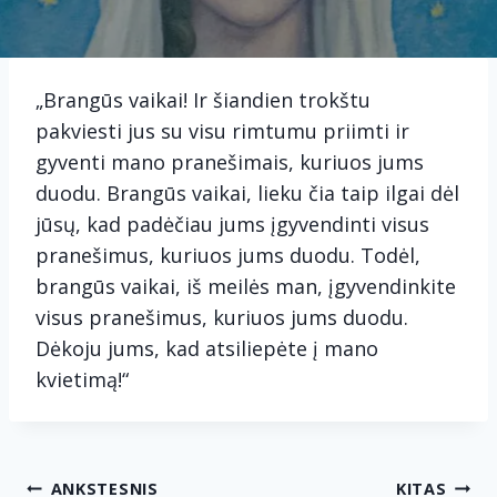
„Brangūs vaikai! Ir šiandien trokštu
pakviesti jus su visu rimtumu priimti ir
gyventi mano pranešimais, kuriuos jums
duodu. Brangūs vaikai, lieku čia taip ilgai dėl
jūsų, kad padėčiau jums įgyvendinti visus
pranešimus, kuriuos jums duodu. Todėl,
brangūs vaikai, iš meilės man, įgyvendinkite
visus pranešimus, kuriuos jums duodu.
Dėkoju jums, kad atsiliepėte į mano
kvietimą!“
Navigacija
ANKSTESNIS
KITAS