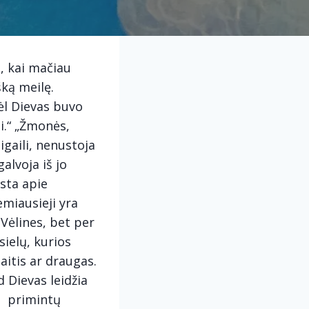
ų, kai mačiau
ką meilę.
dėl Dievas buvo
i.“ „Žmonės,
igaili, nenustoja
galvoja iš jo
sta apie
žemiausieji yra
 Vėlines, bet per
sielų, kurios
aitis ar draugas.
 Dievas leidžia
ad primintų