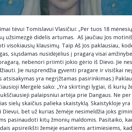
imai tėvui Tomislavui Vlasičiui: „Per tuos 18 mėnesi
ų užsimezgė didelis artumas. Aš jaučiau Jos motiniš
oti visokiausių klausimų. Taip Aš Jos paklausiau, ko
gas, siųsdamas nusidėjėlius į pragarą visai amžinybe
ragarą, nebenori priimti jokio gėrio iš Dievo. Jie nes
džiauti. Jie nusprendžia gyventi pragare ir visiškai ne
s atsisakymas yra negrįžtamas pasirinkimas.) Paklau
iausioji Mergelė sako: „Yra skirtingi lygiai, iš kurių 
aukščiausieji palaipsniui artėja prie Dangaus. Ne per
as sielų skaičius palieka skaistyklą. Skaistykloje yra 
i Dievui, bet už kurias žemėje nesimeldžia joks gimin
oms pasinaudoti kitų žmonių maldomis. Pasitaiko, kad
ūdais apsireikšti žemėje esantiems artimiesiems, k