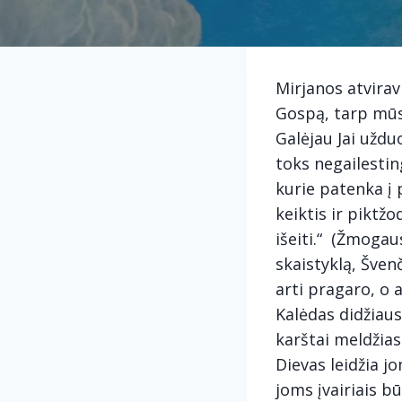
Mirjanos atvirav
Gospą, tarp mūs
Galėjau Jai uždu
toks negailestin
kurie patenka į p
keiktis ir piktžo
išeiti.“ (Žmogau
skaistyklą, Švenč
arti pragaro, o 
Kalėdas didžiausi
karštai meldžias
Dievas leidžia j
joms įvairiais b