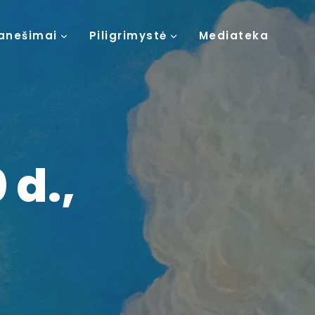
anešimai
Piligrimystė
Mediateka
 d.,