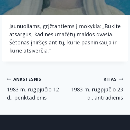
Jaunuoliams, grįžtantiems į mokyklą: „Būkite
atsargūs, kad nesumažėtų maldos dvasia.
Šėtonas įniršęs ant tų, kurie pasninkauja ir
kurie atsiverčia.“
Navigacija
ANKSTESNIS
KITAS
tarp
1983 m. rugpjūčio 12
1983 m. rugpjūčio 23
d., penktadienis
d., antradienis
įrašų