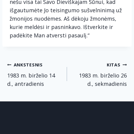
nešu visa tai Savo Dieviškajam Sūnui, kad
išgautumėte Jo teisingumo sušvelninimą už
žmonijos nuodėmes. Aš dėkoju žmonėms,
kurie meldėsi ir pasninkavo. Ištverkite ir
padėkite Man atversti pasaulį.“
Navigacija
ANKSTESNIS
KITAS
tarp
1983 m. birželio 14
1983 m. birželio 26
d., antradienis
d., sekmadienis
įrašų