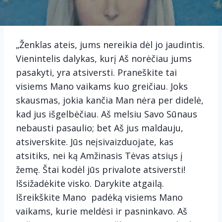
„Ženklas ateis, jums nereikia dėl jo jaudintis.
Vienintelis dalykas, kurį Aš norėčiau jums
pasakyti, yra atsiversti. Praneškite tai
visiems Mano vaikams kuo greičiau. Joks
skausmas, jokia kančia Man nėra per didelė,
kad jus išgelbėčiau. Aš melsiu Savo Sūnaus
nebausti pasaulio; bet Aš jus maldauju,
atsiverskite. Jūs neįsivaizduojate, kas
atsitiks, nei ką Amžinasis Tėvas atsiųs į
žemę. Štai kodėl jūs privalote atsiversti!
Išsižadėkite visko. Darykite atgailą.
Išreikškite Mano padėką visiems Mano
vaikams, kurie meldėsi ir pasninkavo. Aš