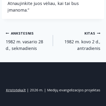
Atnaujinkite juos vėliau, kai tai bus
įmanoma.“
Navigacija
ANKSTESNIS
KITAS
tarp
1982 m. vasario 28
1982 m. kovo 2 d.,
d., sekmadienis
antradienis
įrašų
Kristoteka.lt
| 2026 m. | Medijų evangelizacijos projektas