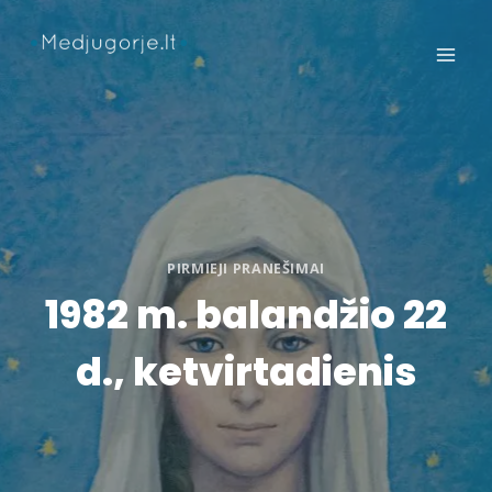
Skip
to
content
PIRMIEJI PRANEŠIMAI
1982 m. balandžio 22
d., ketvirtadienis