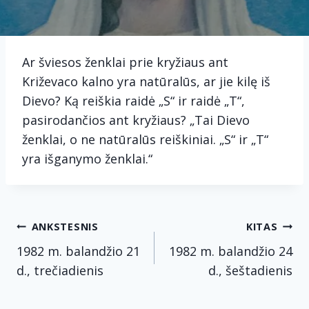
Ar šviesos ženklai prie kryžiaus ant
Križevaco kalno yra natūralūs, ar jie kilę iš
Dievo? Ką reiškia raidė „S“ ir raidė „T“,
pasirodančios ant kryžiaus? „Tai Dievo
ženklai, o ne natūralūs reiškiniai. „S“ ir „T“
yra išganymo ženklai.“
Navigacija
ANKSTESNIS
KITAS
tarp
1982 m. balandžio 21
1982 m. balandžio 24
d., trečiadienis
d., šeštadienis
įrašų