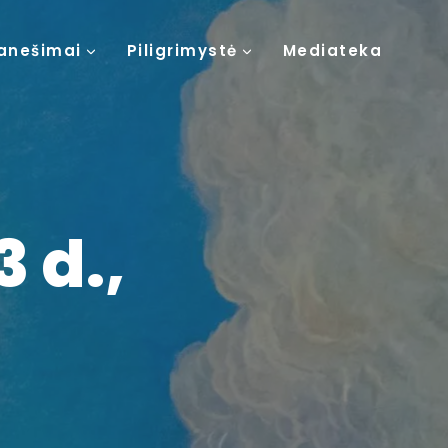
anešimai
Piligrimystė
Mediateka
3 d.,