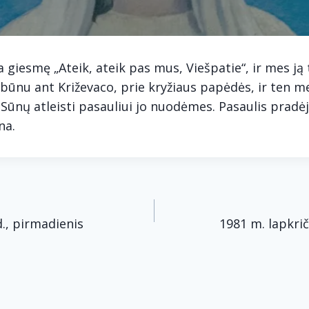
giesmę „Ateik, ateik pas mus, Viešpatie“, ir mes ją
i būnu ant Križevaco, prie kryžiaus papėdės, ir ten m
Sūnų atleisti pasauliui jo nuodėmes. Pasaulis pradėjo 
na.
acija
d., pirmadienis
1981 m. lapkrič