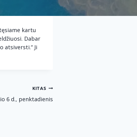
 tęsiame kartu
eldžiuosi. Dabar
atsiversti.“ Ji
KITAS
io 6 d., penktadienis