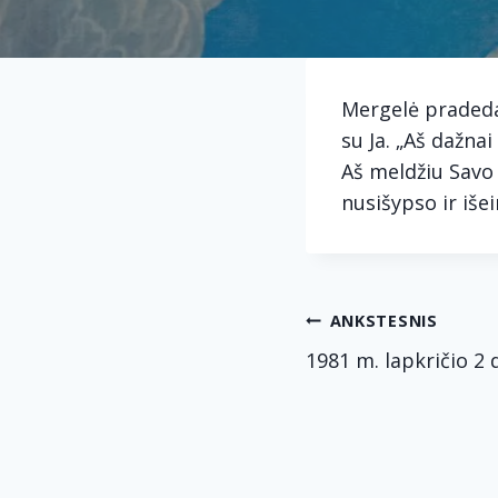
Mergelė pradeda 
su Ja. „Aš dažna
Aš meldžiu Savo 
nusišypso ir išei
Navig
ANKSTESNIS
1981 m. lapkričio 2 
tarp
įrašų