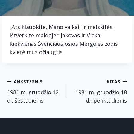
„Atsiklaupkite, Mano vaikai, ir melskitės.
Ištverkite maldoje.“ Jakovas ir Vicka:
Kiekvienas Švenčiausiosios Mergelės žodis
kvietė mus džiaugtis.
Navigacija
ANKSTESNIS
KITAS
tarp
1981 m. gruodžio 12
1981 m. gruodžio 18
d., šeštadienis
d., penktadienis
įrašų