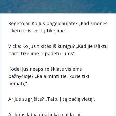
Regėtojai: Ko Jūs pageidaujate? „Kad žmonės
tikėtų ir ištvertų tikėjime“.
Vicka: Ko Jūs tikitės iš kunigų? „Kad jie išliktų
tvirti tikėjime ir padėtų jums“.
Kodėl Jūs neapsireiškiate visiems
bažnyčioje? „Palaiminti tie, kurie tiki
nematę“.
Ar Jūs sugrįšite? „Taip, į tą pačią vietą“.
Ar Jums labiau patinka malda, ar