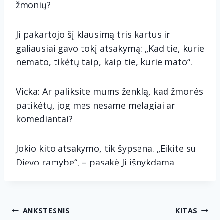
žmonių?
Ji pakartojo šį klausimą tris kartus ir
galiausiai gavo tokį atsakymą: „Kad tie, kurie
nemato, tikėtų taip, kaip tie, kurie mato“.
Vicka: Ar paliksite mums ženklą, kad žmonės
patikėtų, jog mes nesame melagiai ar
komediantai?
Jokio kito atsakymo, tik šypsena. „Eikite su
Dievo ramybe“, – pasakė Ji išnykdama.
Navigacija
ANKSTESNIS
KITAS