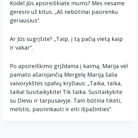
Kodėl Jūs apsireiškiate mums? Mes nesame
geresni už kitus. „Aš nebūtinai pasirenku
geriausius“.
Ar Jūs sugrįšite? „Taip, į tą pačią vietą kaip
ir vakar“.
Po apsireiškimo grįždama į kaimą, Marija vėl
pamato ašarojančią Mergelę Mariją šalia
vaivorykštės spalvų kryžiaus: „Taika, taika,
taika! Susitaikykite! Tik taika. Susitaikykite
su Dievu ir tarpusavyje. Tam būtina tikėti,
melstis, pasninkauti ir eiti išpažinties“.