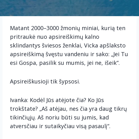
Matant 2000–3000 žmonių miniai, kurią ten
pritraukė nuo apsireiškimų kalno
sklindantys šviesos ženklai, Vicka apšlaksto
apsireiškimą švęstu vandeniu ir sako: „Jei Tu
esi Gospa, pasilik su mumis, jei ne, išeik“.
Apsireiškusioji tik šypsosi.
Ivanka: Kodėl Jūs atėjote čia? Ko Jūs
trokštate? „Aš atėjau, nes čia yra daug tikrų
tikinčiųjų. Aš noriu būti su jumis, kad
atversčiau ir sutaikyčiau visą pasaulį“.